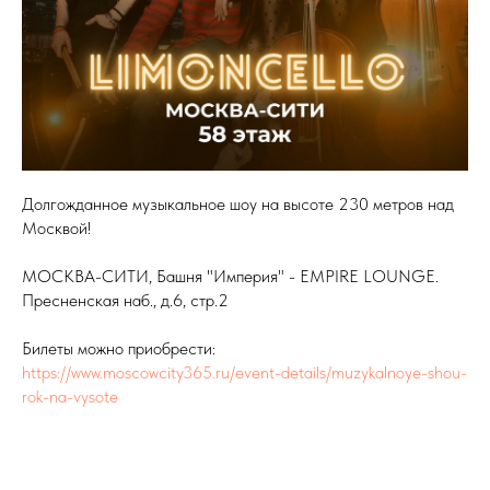
Долгожданное музыкальное шоу на высоте 230 метров над
Москвой!
МОСКВА-СИТИ, Башня "Империя" - EMPIRE LOUNGE.
Пресненская наб., д.6, стр.2
Билеты можно приобрести:
https://www.moscowcity365.ru/event-details/muzykalnoye-shou-
rok-na-vysote