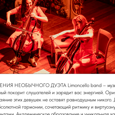
НИЯ НЕОБЫЧНОГО ДУЭТА Limoncello band – муз
рый покорит слушателей и зарядит вас энергией. Ор
яние этих девушек не оставят равнодушным никого. 
солютной гармонии, сочетающий ритмику и виртуозну
ентами. Академическое образование и уникальная х