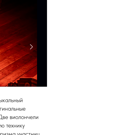
ыкальный
игинальные
Две виолончели
ю технику
аризма участниц